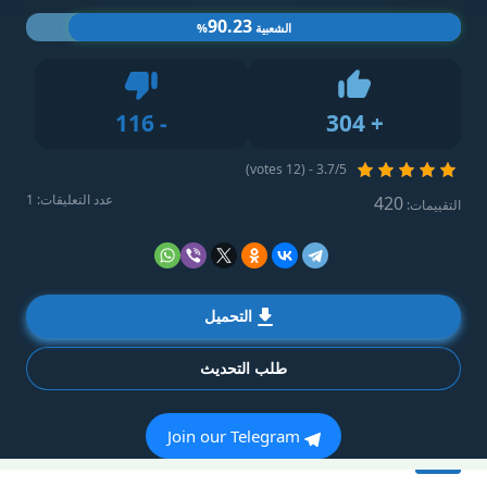
90.23
الشعبية
%
Dislike
116
-
304
+
Like
3.7/5 - (12 votes)
عدد التعليقات: 1
420
التقييمات:
التحميل
طلب التحديث
Join our Telegram