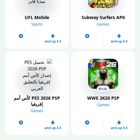
UFL Mobile
Subway Surfers APK
Sports
Games
4.4 and up
4.4 and up
Mods
WWE 2K26 PSP
PES 2026 PSP كأس أمم
إفريقيا
Games
Games
4.4 and up
4.4 and up