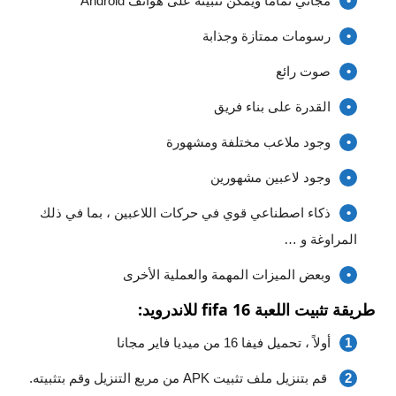
مجاني تمامًا ويمكن تثبيته على هواتف Android
رسومات ممتازة وجذابة
صوت رائع
القدرة على بناء فريق
وجود ملاعب مختلفة ومشهورة
وجود لاعبين مشهورين
ذكاء اصطناعي قوي في حركات اللاعبين ، بما في ذلك
المراوغة و …
وبعض الميزات المهمة والعملية الأخرى
طريقة تثبيت اللعبة fifa 16 للاندرويد:
أولاً ، تحميل فيفا 16 من ميديا فاير مجانا
قم بتنزيل ملف تثبيت APK من مربع التنزيل وقم بتثبيته.