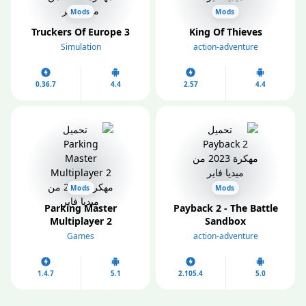
Mods
Mods
King Of Thieves‏
Truckers Of Europe 3‏
Simulation
action-adventure
0.36.7
4.4
2.57
4.4
Mods
Mods
Parking Master
Payback 2 - The Battle
Sandbox‏
Multiplayer 2‏
Games
action-adventure
1.4.7
5.1
2.105.4
5.0