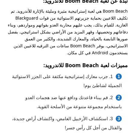
نبذة عن لعبة Boom Beach للاندرويد:
Boom Beach هي لعبة إستراتيجية مثيرة ومليئة بالإثارة للأندرويد. تم
تكليف اللاعبين بحماية جزيرتهم الاستوائية من قوات Blackguard
الغازية. للقيام بذلك، يجب عليهم محاربة العدو بقواتهم ومواردهم، وبناء
دفاعاتهم وتحصينها، وقهر المزيد من الأراضي بشكل استراتيجي. بفضل
صورها النابضة بالحياة، والمعارك الشديدة، والكثير من العمق
الاستراتيجي، يوفر Boom Beach ساعات من الترفيه للاعبين الذين
يستخدمون Android في كل مكان.
مميزات لعبة Boom Beach للاندرويد:
1. جرب معارك إستراتيجية مكثفة على الجزر الاستوائية
الجميلة لشاطئ بوم!
2. قم ببناء قاعدتك ودافع عنها ضد هجمات العدو
باستخدام مجموعة متنوعة من الأسلحة القوية.
3. استكشاف الأرخبيل الغامض، واكتشاف أراض جديدة،
والقتال من أجل كل رأس جسر!