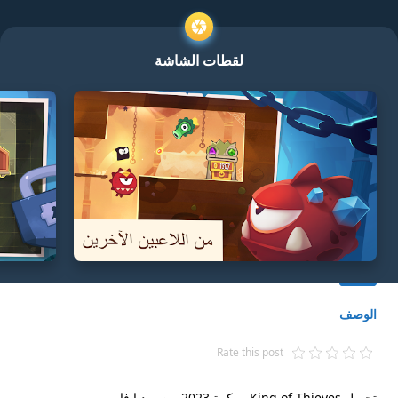
لقطات الشاشة
الوصف
Rate this post
تحميل King of Thieves‏ مهكرة 2023 من ميديا فاير