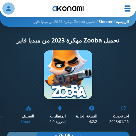
ation
الرئيسية
/
Shooter
/
تحميل Zooba مهكرة 2023 من ميديا فاير
تحميل Zooba مهكرة 2023 من ميديا فاير
اخر تحديث
النسخة الحالية
المتطلبات
التصنيف
جو
26‏/01‏/2023
4.2.2
اندرويد 6.0
Shooter
n
76.08
الشعبية
%