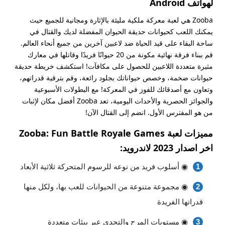
لهواتف Android
Zooba هي لعبة معركة ملكية مليئة بالإثارة ومجانية للجميع حيث
يمكنك اللعب كحيوانات حديقة الحيوان المفضلة لديك والقتال في
ساحة البقاء على قيد الحياة ضد لاعبين آخرين من جميع أنحاء العالم.
قم ببناء فرقة نهائية مكونة من 20 حيوانًا فريدًا وقاتلها في معارك
مثيرة متعددة اللاعبين للحصول على مكافآت! استكشف خريطة حديقة
حيوانات ضخمة، وخصص حيواناتك بجلود رائعة، وقم بترقية قدراتهم،
وتعاون مع أصدقائك للفوز في المعركة! مع البطولات الأسبوعية
والجوائز الحصرية والأحداث اليومية، تعد Zooba أفضل مكان لإثبات
من هو المفترس الأول. انضم إلى القتال الآن!
مميزات لعبة Zooba: Fun Battle Royale Games
اخر اصدار 2023 لاندرويد:
◉ أسلوب فريد من نوعه للرسوم المتحركة ثلاثية الأبعاد
◉ مجموعة متنوعة من الحيوانات للعب بها، ولكل منها
قدراتها الفريدة
◉ مستويات المرح والتحدي عبر بيئات متعددة