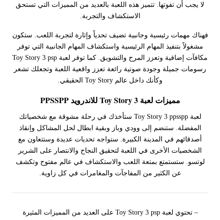
لا يجب أن تفوتها. تتميز هذه اللعبة بالعديد من المميزات التي تستحق
الاستكشاف والتجربة.
فهناك مهمات رئيسية وجانبية تضيف تحدياً وإثارة لتجربة اللعب. ستكون
مشغولاً بتنفيذ المهام الرئيسية واستكشاف المهام الجانبية التي توفر
مكافآت إضافية وتعزز المرح والتشويق. كما توفر لعبة Toy Story 3 psp
رسومات جميلة وجودة صوتية رائعة تعزز واقعية اللعبة وتجعلك تشعر
وكأنك داخل عالم Toy Story الحقيقي.
مميزات لعبة Toy Story 3 للاندرويد PPSSPP
لعبة Toy Story 3 ppsspp ستأخذك في رحلة مشوقة مع شخصياتك
المفضلة. ستنضم إلى وودي وباز وبقية ابطال لحل المشاكل وإنقاذ
أصدقائهم في المدينة الكبيرة. ستواجه تحديات عديدة وستتعاون مع
الشخصيات الأخرى في اللعبة لتحقيق النجاح والانتصار على الشرير
لوتسو. ستستمتع بمتعة اللعب والاستكشاف في عالم مفتوح وتكشف
عن الكثير من المفاجآت والمغامرات في كل زاوية.
– تحتوي لعبة Toy Story 3 psp على العديد من المميزات المثيرة