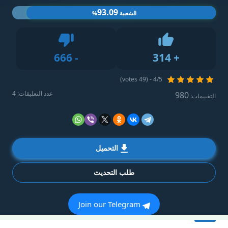
93.09
الشعبية
%
Dislike
666
-
314
+
Like
4/5 - (49 votes)
عدد التعليقات: 4
980
التقييمات:
التحميل
طلب التحديث
Join our Telegram