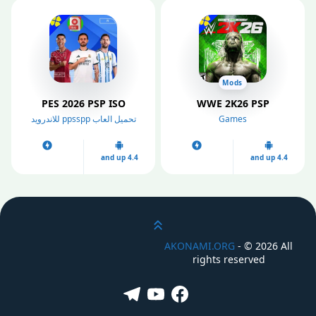
Mods
PES 2026 PSP ISO
WWE 2K26 PSP
Games
تحميل العاب ppsspp للاندرويد
4.4 and up
4.4 and up
انتقل إلى أعلى
AKONAMI.ORG
- ©
2026 All
rights reserved