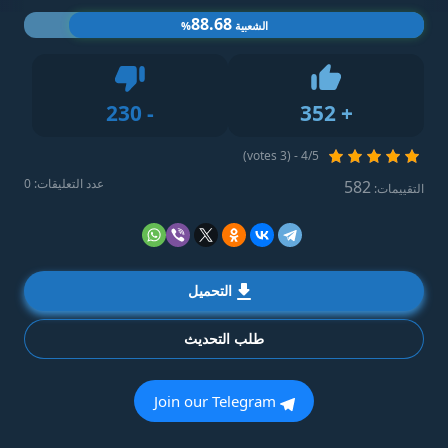
88.68
الشعبية
%
Dislike
230
-
352
+
Like
4/5 - (3 votes)
عدد التعليقات: 0
582
التقييمات:
التحميل
طلب التحديث
Join our Telegram