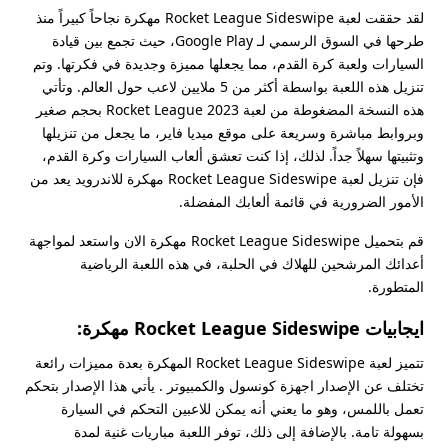
لقد حققت لعبة Rocket League Sideswipe مهكرة نجاحاً كبيراً منذ
طرحها في السوق الرسمي لـ Google Play، حيث تجمع بين قيادة
السيارات ولعبة كرة القدم، مما يجعلها مميزة وجديدة في فكرتها. وتم
تنزيل هذه اللعبة بواسطة أكثر من 5 ملايين لاعب حول العالم. وتأتي
هذه النسخة المضغوطة من لعبة Rocket League 2023 بحجم صغير
وبروابط مباشرة وسريعة على موقع ميديا فاير، ما يجعل من تنزيلها
وتثبيتها سهلاً جداً. لذلك، إذا كنت تعشق ألعاب السيارات وكرة القدم،
فإن تنزيل لعبة Rocket League Sideswipe مهكرة للاندرويد يعد من
الأمور الضرورية في قائمة ألعابك المفضلة.
قم بتحميل Rocket League Sideswipe مهكرة الان واستعد لمواجهة
أعدائك المرشحين للهلاك في الحلبة، في هذه اللعبة الرياضية
المتطورة.
ايجابيات Rocket League Sideswipe مهكرة:
تتميز لعبة Rocket League Sideswipe المهكرة بعدة مميزات رائعة
تختلف عن الإصدار اجهزة كونسول والكمبيوتر . يأتي هذا الإصدار بتحكم
تعمل باللمس، وهو ما يعني أنه يمكن للاعبين التحكم في السيارة
بسهولة تامة. بالإضافة إلى ذلك، توفر اللعبة مباريات غنية لمدة