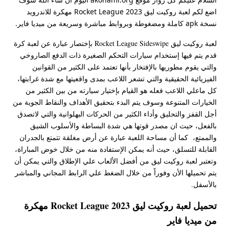
اضع لكم لعبة روكيت ليق Rocket League 2023 مهكرة للاندرويد
نسخة apk كاملة ومضغوطة وبروابط مباشرة وسريعة من ميديا فاير.
لعبة روكيت ليق Rocket League Sideswipe بإختصار عبارة عن لعبة كرة
قدم يتم فيها إستخدام سيارات التحكم الصغيرة ذات الدفع الصاروخي
والتي يقوم مطوريها بالإفتخار بأنها تعتمد على الكثير من القوانين
الفيزيائية الحقيقية والتي تشعر اللاعب بمدى واقعيتها مع شدة غرابتها،
كل ماعلي اللاعب فعله هو القيام بإختيار سيارته من بين الكثير من
الخيارات المتنوعة وسوف يتم البدء بتحقيق الأهداف والنقاط الجوية من
أجل القفز والتحليق وأداء الكثير من الحركات البهلوانية والتي لاتصدق
بالفعل، حيث ان مصدر قوتها هي شدة البساطة والأسلوب الشيق
والممتع، كما أن مساحة اللعبة عبارة عن أرض مغلقة تتمتع بالجدران
القابلة للتسلق، حيث أنه يمكن الإستفادة منه من خلال خوض المباراة،
وتعتبر لعبة روكيت ليق من أفضل الألعاب علي الإطلاق والتي يمكن أن
يتم تحميلها الأن وفوراً من خلال الضغط علي الرابط المجاني والمباشر
بالأسفل.
تحميل لعبة روكيت ليق 2023 Rocket League مهكرة
من ميديا فاير