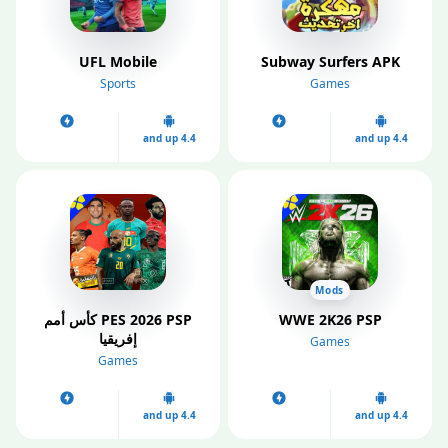
UFL Mobile
Subway Surfers APK
Sports
Games
4.4 and up
4.4 and up
Mods
WWE 2K26 PSP
PES 2026 PSP كأس أمم
إفريقيا
Games
Games
4.4 and up
4.4 and up