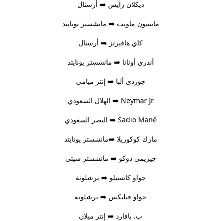
ديكلان رايس ➡️ أرسنال
مايسون ماونت ➡️ مانشستر يونايتد
كاي هافيرتز ➡️ أرسنال
أندري أونانا ➡️ مانشستر يونايتد
جوردي ألبا ➡️ إنتر ميامي
Neymar Jr ➡️ الهلال السعودي
Sadio Mané ➡️ النصر السعودي
مارك كوكوريلا ➡️مانشستر يونايتد
جيريمي دوكو ➡️ مانشستر سيتي
جواو كانسيلو ➡️ برشلونة
جواو فيليكس ➡️ برشلونة
ب. بافارد ➡️ إنتر ميلان