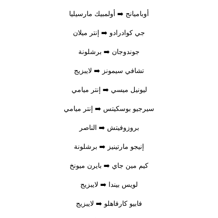
أوباميانج ➡️ أولمبيك مارسيليا
جي كوادرادو ➡️ إنتر ميلان
جوندوجان ➡️ برشلونة
تشافي سيمونز ➡️ لايبزيج
ليونيل ميسي ➡️ إنتر ميامي
سيرجيو بوسكيتس ➡️ إنتر ميامي
بروزوفيتش ➡️ الناصر
إنيجو مارتينيز ➡️ برشلونة
كيم مين جاي ➡️ بايرن ميونخ
لويس بيندا ➡️ لايبزيج
فابيو كارفاهلو ➡️ لايبزيج