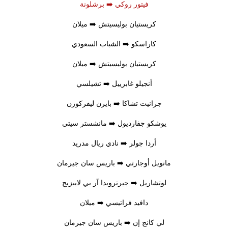
فيتور روكي ➡️ برشلونة
كريستيان بوليسيتش ➡️ ميلان
كاراسكو ➡️ الشباب السعودي
كريستيان بوليسيتش ➡️ ميلان
أنجيلو غابرييل ➡️ تشيلسي
جرانيت تشاكا ➡️ بايرن ليفركوزن
يوشكو جفارديول ➡️ مانشستر سيتي
أردا جولر ➡️ نادي ريال مدريد
مانويل أوجارتي ➡️ باريس سان جيرمان
لوتشاريل ➡️ جيرترويدا آر بي لايبزيج
دافيد فراتيسي ➡️ ميلان
لي كانج إن ➡️ باريس سان جيرمان