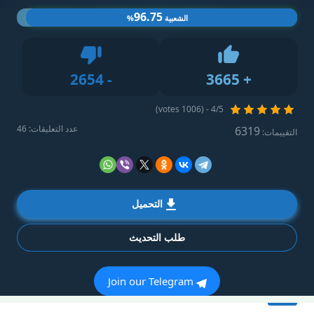
96.75
الشعبية
%
Dislike
2654
-
3665
+
Like
4/5 - (1006 votes)
عدد التعليقات: 46
6319
التقييمات:
التحميل
طلب التحديث
Join our Telegram