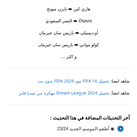
هاري كين ➡️ بايرن ميونخ
Òtavio ➡️ النصر السعودي
أو.ديمبيلي ➡️ باريس سان جيرمان
كولو مواني ➡️ باريس سان جيرمان
و اكثر ….
شاهد ايضا:
تحميل FIFA 16 مود FIFA 2024 بدون نت
شاهد ايضا:
تحميل Dream League 2024 مهكرة من ميديا فاير
آخر التحديثات المضافة في هذا التحديث :
◉ أطقم الموسم الجديد 23/24