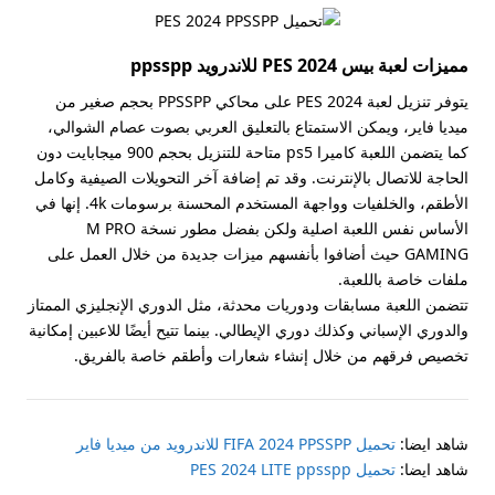
مميزات لعبة بيس PES 2024 للاندرويد ppsspp
يتوفر تنزيل لعبة PES 2024 على محاكي PPSSPP بحجم صغير من
ميديا فاير، ويمكن الاستمتاع بالتعليق العربي بصوت عصام الشوالي،
كما يتضمن اللعبة كاميرا ps5 متاحة للتنزيل بحجم 900 ميجابايت دون
الحاجة للاتصال بالإنترنت. وقد تم إضافة آخر التحويلات الصيفية وكامل
الأطقم، والخلفيات وواجهة المستخدم المحسنة برسومات 4k. إنها في
الأساس نفس اللعبة اصلية ولكن بفضل مطور نسخة M PRO
GAMING حيث أضافوا بأنفسهم ميزات جديدة من خلال العمل على
ملفات خاصة باللعبة.
تتضمن اللعبة مسابقات ودوريات محدثة، مثل الدوري الإنجليزي الممتاز
والدوري الإسباني وكذلك دوري الإيطالي. بينما تتيح أيضًا للاعبين إمكانية
تخصيص فرقهم من خلال إنشاء شعارات وأطقم خاصة بالفريق.
شاهد ايضا:
تحميل FIFA 2024 PPSSPP للاندرويد من ميديا فاير
شاهد ايضا:
تحميل PES 2024 LITE ppsspp