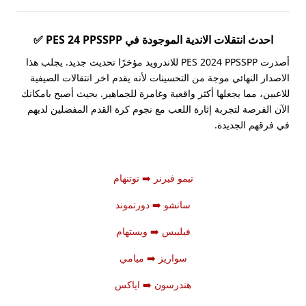
احدث انتقلات الاندية الموجودة في PES 24 PPSSPP ✅
أصدرت PES 2024 PPSSPP للاندرويد مؤخرًا تحديث جديد. يجلب هذا
الاصدار النهائي موجة من التحسينات لأنه يقدم اخر انتقالات الصيفية
للاعبين، مما يجعلها أكثر واقعية وغامرة للجماهير. بحيث أصبح بامكانك
الآن الفرصة لتجربة إثارة اللعب مع نجوم كرة القدم المفضلين لديهم
في فرقهم الجديدة.
تيمو فيرنر
➡️
توتنهام
سانشو
➡️
دورتموند
فيليبس
➡️
ويستهام
سواريز
➡️
ميامي
هندرسون
➡️
اياكس