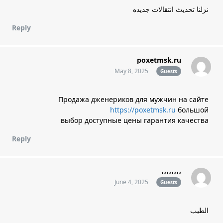
نزلنا تحديث انتقالات جديده
Reply
poxetmsk.ru
May 8, 2025
Guests
Продажа дженериков для мужчин на сайте
https://poxetmsk.ru
большой
выбор доступные цены гарантия качества
Reply
،،،،،،،،
June 4, 2025
Guests
الطيب