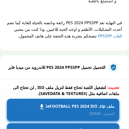
و استمتع باللعبة
في النهاية تعد PES 2024 PPSSPP رائعة ونابضة بالحياة للغاية كما تضم
أحدث التشكيلات، الأطقم و اوجه الحية للاعبين. وذا كنت من محبي
العاب PPSSPP
ننصحكم بتجربة هذه التحفة على هاتف المحمول.
التحميل تحميل PES 2024 PPSSPP للاندرويد من ميديا فاير
تحديث:
لتشغيل اللعبة تحتاج فقط لتزيل ملف ISO , لن تحتاج الى
ملفات اضافية مثل (SAVEDATA & TEXTURES).
ملف eFOOTBALL PES 2024 ISO .zip⤵️
التحميل - 780MB