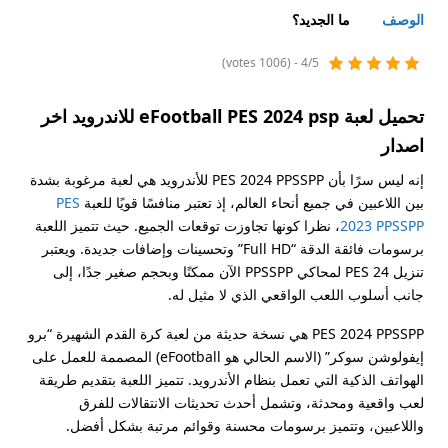
الوصف
ما الجديد؟
4/5 - (1006 votes)
تحميل لعبة eFootball PES 2024 psp للاندروید اخر
اصدار
إنه ليس سرًا بأن PES 2024 PPSSPP للأندرويد هي لعبة مرغوبة بشدة
بين اللاعبين في جميع أنحاء العالم، إذ تعتبر منافسًا قويًا للعبة
PES
2023 PPSSPP
، نظرا كونها تجاوزت توقعات الجميع. حيث تتميز اللعبة
برسومات فائقة الدقة “Full HD” وتحسينات وإضافات جديدة. ويعتبر
تنزيل PES 24 لمحاكي PPSSPP الآن ممكنًا وبحجم صغير جدًا، إلى
جانب أسلوب اللعب الواقعي الذي لا مثيل له.
PES 2024 PPSSPP هي نسخة حديثة من لعبة كرة القدم الشهيرة “برو
إيفولوشن سوكر” (الاسم الحالي هو eFootball) المصممة للعمل على
الهواتف الذكية التي تعمل بنظام الأندرويد. تتميز اللعبة بتقديم طريقة
لعب واقعية ومحدثة، وتشمل أحدث تحديثات الانتقالات للفرق
واللاعبين، وتتميز برسومات محسنة وقوائم مرتبة بشكل أفضل.