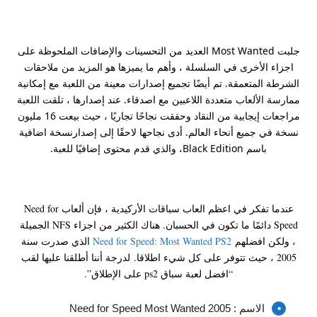
جلبت Most Wanted العديد من التحسينات والإضافات الملحوظة على
اجزاء الأخرى في السلسلة ، وأهم ما يميزها هو المزيد من ملاحقات
الشرطة المتعمقة. تم أيضًا تجميع إصدارات معينة من اللعبة مع إمكانية
ممارسة الألعاب متعددة اللاعبين مع اصدقاء. عند إصدارها ، تلقت اللعبة
مراجعات إيجابية من النقاد وحققت نجاحًا تجاريًا ، حيث بيعت 16 مليون
نسخة في جميع أنحاء العالم. أدى نجاحها لاحقًا إلى إصدارنسخة اضافية
باسم Black Edition، والذي قدم محتوى إضافيًا للعبة.
عندما تفكر في اعظم العاب سباقات الأركيدية ، فإن ألعاب Need for
Speed ​​دائمًا ما تكون في الحسبان. هناك الكثير من اجزاء NFS الجميلة
، ولكن افضلهم
Need for Speed: Most Wanted PS2
الذي صدرت سنة
2005 ، حيث تتوفر على كل شيء اطلاقا
.
لدرجة أننا أطلقنا عليها لقب
“افضل لعبة سباق ps2 على الإطلاق”
.
الاسم : Need for Speed Most Wanted 2005