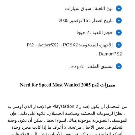
نوع اللعبة : سباق سيارات
تاريخ اصدار : 15 نوفمبر 2005
حجم اللعبة : 2 جيجا
الأجهزة المدعومة: PS2 ، AetherSX2
، PCSX2
، DamonPS2
تنسيق الملف: iso ps2.
مميزات Need for Speed Most Wanted 2005 ps2
من المحتمل أن يكون إصدار Playstation 2 هو الإصدار الذي أوصي به
، نظرًا لرسوماته المحسّنة وسلاسة الجيمبلاي. علاوة على ذلك ، فإن
الموسيقى التصويرية موجودة هناك. لسوء الحظ ، يمكن أن تكون وحدة
التحكم في بعض الأحيان مزعجة. لا أعرف ما إذا كانت مجرد وحدة
التحكم الخاصة بي ، ولكن في بعض الأحيان يفشل الزر X (لاحظت