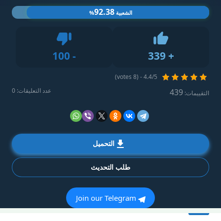
92.38
الشعبية
%
Dislike
100
-
339
+
Like
4.4/5 - (8 votes)
عدد التعليقات: 0
439
التقييمات:
التحميل
طلب التحديث
Join our Telegram