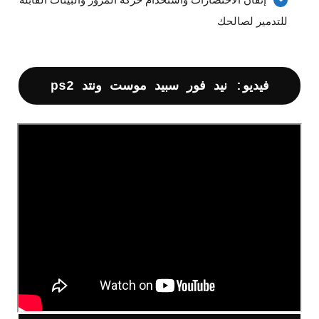
للتدمير لصالحك
فيديو: نيد فور سبيد موست ونتد ps2