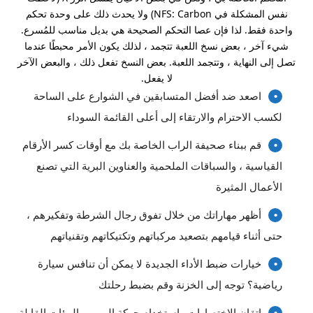
نفس المشكلة في NFS: Carbon) ولا يحدث ذلك على وحدة تحكم
واحدة فقط. لذا فإن عصا التحكم الصحيحة هي بديل مناسب للمُسرع.
شيء آخر ، بعض نسخ اللعبة تتجمد ، لذلك يكون الأمر محبطًا عندما
تصل إلى النهاية ، وتتجمد اللعبة. بعض النسخ تفعل ذلك ، والبعض الآخر
لا يفعل.
اصعد ضد أفضل المتسابقين في الشوارع على الساحة
لكسب الاحترام والارتقاء إلى أعلى القائمة السوداء
قم ببناء صحيفة الراب الخاصة بك مع أوقات كسر الأرقام
القياسية ، والسباقات الملحمية والعناوين البرية التي تصنع
الأعمال المثيرة
أظهر مهاراتك من خلال تفوق رجال الشرطة وتفكيرهم ،
حتى أثناء قيامهم بتصعيد مركباتهم وتكتيكاتهم وتقنياتهم
خيارات ضبط الأداء الجديدة لا يمكن أن تنافس سيارة
رياضية؟ توجه إلى الخزنة وقم بضبط رحلتك
إتقان الاختصارات واستخدام حركة المرور والبيئات القابلة