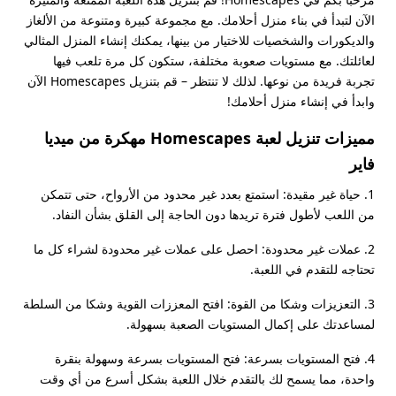
الآن لتبدأ في بناء منزل أحلامك. مع مجموعة كبيرة ومتنوعة من الألغاز
والديكورات والشخصيات للاختيار من بينها، يمكنك إنشاء المنزل المثالي
لعائلتك. مع مستويات صعوبة مختلفة، ستكون كل مرة تلعب فيها
تجربة فريدة من نوعها. لذلك لا تنتظر – قم بتنزيل Homescapes الآن
وابدأ في إنشاء منزل أحلامك!
مميزات تنزيل لعبة Homescapes مهكرة من ميديا
فاير
1. حياة غير مقيدة: استمتع بعدد غير محدود من الأرواح، حتى تتمكن
من اللعب لأطول فترة تريدها دون الحاجة إلى القلق بشأن النفاد.
2. عملات غير محدودة: احصل على عملات غير محدودة لشراء كل ما
تحتاجه للتقدم في اللعبة.
3. التعزيزات وشكا من القوة: افتح المعززات القوية وشكا من السلطة
لمساعدتك على إكمال المستويات الصعبة بسهولة.
4. فتح المستويات بسرعة: فتح المستويات بسرعة وسهولة بنقرة
واحدة، مما يسمح لك بالتقدم خلال اللعبة بشكل أسرع من أي وقت