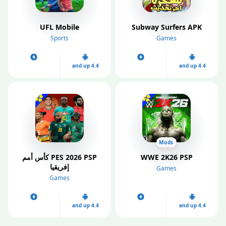
UFL Mobile
Subway Surfers APK
Sports
Games
4.4 and up
4.4 and up
Mods
WWE 2K26 PSP
PES 2026 PSP كأس أمم
إفريقيا
Games
Games
4.4 and up
4.4 and up