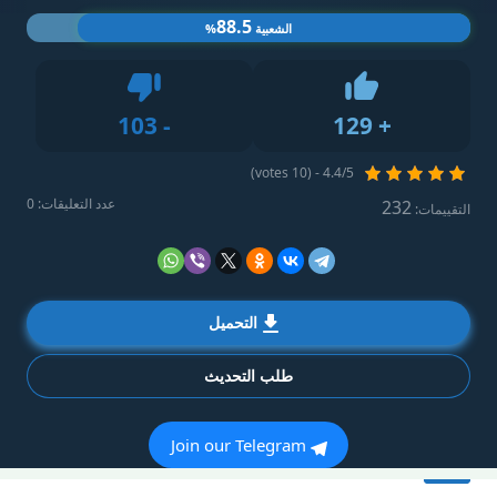
88.5
الشعبية
%
Dislike
103
-
129
+
Like
4.4/5 - (10 votes)
عدد التعليقات: 0
232
التقييمات:
التحميل
طلب التحديث
Join our Telegram