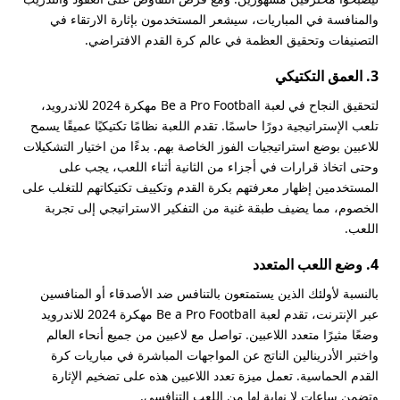
والمنافسة في المباريات، سيشعر المستخدمون بإثارة الارتقاء في
التصنيفات وتحقيق العظمة في عالم كرة القدم الافتراضي.
3. العمق التكتيكي
لتحقيق النجاح في لعبة Be a Pro Football مهكرة 2024 للاندرويد،
تلعب الإستراتيجية دورًا حاسمًا. تقدم اللعبة نظامًا تكتيكيًا عميقًا يسمح
للاعبين بوضع استراتيجيات الفوز الخاصة بهم. بدءًا من اختيار التشكيلات
وحتى اتخاذ قرارات في أجزاء من الثانية أثناء اللعب، يجب على
المستخدمين إظهار معرفتهم بكرة القدم وتكييف تكتيكاتهم للتغلب على
الخصوم، مما يضيف طبقة غنية من التفكير الاستراتيجي إلى تجربة
اللعب.
4. وضع اللعب المتعدد
بالنسبة لأولئك الذين يستمتعون بالتنافس ضد الأصدقاء أو المنافسين
عبر الإنترنت، تقدم لعبة Be a Pro Football مهكرة 2024 للاندرويد
وضعًا مثيرًا متعدد اللاعبين. تواصل مع لاعبين من جميع أنحاء العالم
واختبر الأدرينالين الناتج عن المواجهات المباشرة في مباريات كرة
القدم الحماسية. تعمل ميزة تعدد اللاعبين هذه على تضخيم الإثارة
وتضمن ساعات لا نهاية لها من اللعب التنافسي.