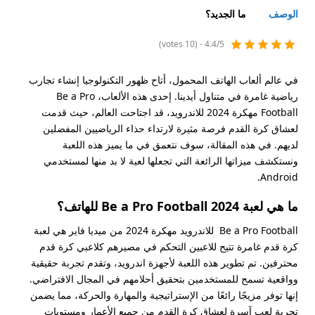
الوصف
ما الجديد؟
4.4/5 - (10 votes)
في عالم ألعاب الهاتف المحمول، أتاح ظهور التكنولوجيا إنشاء تجارب
رياضية غامرة في متناول أيدينا. إحدى هذه الألعاب، Be a Pro
Football مهكرة 2024 للاندرويد، قد اجتاحت العالم، حيث قدمت
لعشاق كرة القدم فرصة مثيرة لارتداء حذاء الرياضيين المفضلين
لديهم. في هذه المقالة، سوف نتعمق في ما يميز هذه اللعبة
ونستكشف ميزاتها الرائعة التي تجعلها لعبة لا بد منها لمستخدمي
Android.
ما هي لعبة Be a Pro Football 2024 للهاتف؟
Be a Pro Football للاندرويد مهكرة 2024 من ميديا فاير هي لعبة
كرة قدم غامرة تتيح للاعبين التحكم في مصيرهم كلاعبي كرة قدم
محترفين. تم تطوير هذه اللعبة لأجهزة اندرويد، وتقدم تجربة حقيقية
وواقعية تسمح للمستخدمين بتحقيق أحلامهم في المجال الافتراضي.
إنها توفر مزيجًا رائعًا من الإستراتيجية والمهارة والحركة، مما يضمن
تجربة لعب آسرة لعشاق كرة القدم من جميع الأعمار ومستويات