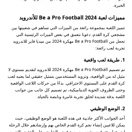
الخبرة.
مميزات لعبة Be a Pro Football 2024 للأندرويد
تتميز اللعبة بمجموعة رائعة من الميزات التي تساهم في شعبيتها بين
مشجعي كرة القدم. دعونا نتعمق في بعض الميزات الرئيسية التي
تجعل من Be a Pro Football مهكرة 2024 من ميديا فاير للاندرويد
تجربة لعب رائعة:
1. طريقة لعب واقعية
تم تصميم Be a Pro Football مهكرة 2024 للاندرويد لتقديم مستوى لا
مثيل له من الواقعية، وتزويد المستخدمين بتمثيل حقيقي لما يعنيه لعب
كرة القدم على المستوى الاحترافي. بدءًا من حركات اللاعب الواقعية
وحتى الظروف الجوية الديناميكية، تم تصميم كل جانب من جوانب
اللعبة بدقة شديدة لخلق تجربة غامرة ونابضة بالحياة.
2. الوضع الوظيفي
أحد الجوانب الأكثر جاذبية في هذه اللعبة هو الوضع الوظيفي، حيث
يمكن للاعبين إنشاء نجم كرة القدم الخاص بهم وإرشادهم خلال الرحلة
ليصبحوا محترفين مشهورين. ومع فرص التفاوض على العقود والتدريب