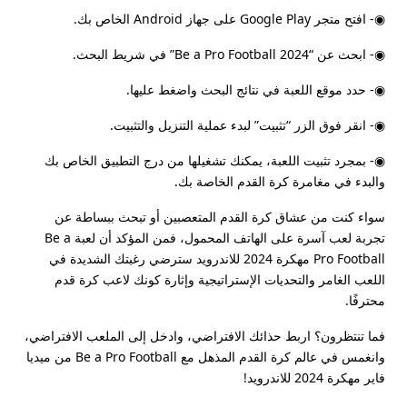
◉- افتح متجر Google Play على جهاز Android الخاص بك.
◉- ابحث عن “Be a Pro Football 2024” في شريط البحث.
◉- حدد موقع اللعبة في نتائج البحث واضغط عليها.
◉- انقر فوق الزر “تثبيت” لبدء عملية التنزيل والتثبيت.
◉- بمجرد تثبيت اللعبة، يمكنك تشغيلها من درج التطبيق الخاص بك
والبدء في مغامرة كرة القدم الخاصة بك.
سواء كنت من عشاق كرة القدم المتعصبين أو تبحث ببساطة عن
تجربة لعب آسرة على الهاتف المحمول، فمن المؤكد أن لعبة Be a
Pro Football مهكرة 2024 للاندرويد سترضي رغبتك الشديدة في
اللعب الغامر والتحديات الإستراتيجية وإثارة كونك لاعب كرة قدم
محترفًا.
فما تنتظرون؟ اربط حذائك الافتراضي، وادخل إلى الملعب الافتراضي،
وانغمس في عالم كرة القدم المذهل مع Be a Pro Football من ميديا
فاير مهكرة 2024 للاندرويد!