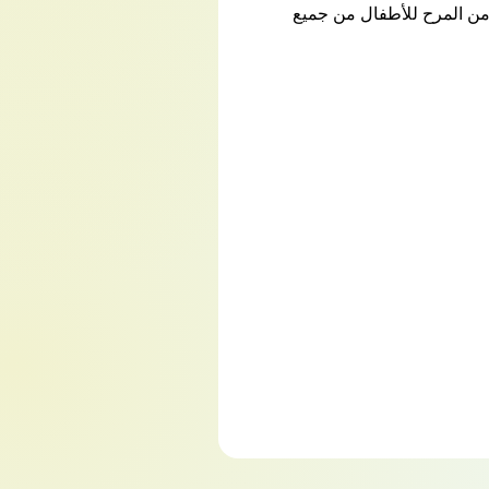
اذ الغابة! من المؤكد أن Banana Kong ستوفر ساعات من المرح للأطفال من جميع