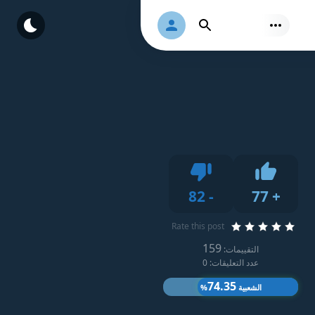
Authorization
Find
Dislike
82
-
77
+
Like
Rate this post
159
التقييمات:
عدد التعليقات: 0
74.35
الشعبية
%