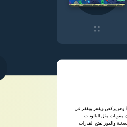
Banana Kong هي لعبة منصات مثيرة ومليئة بالحركة للأندرويد! انضم إلى القرد المغامر Banana Kong وهو يركض ويقفز ويقفز في
ك مقويات مثل البالونات
دنية والموز لفتح القدرات