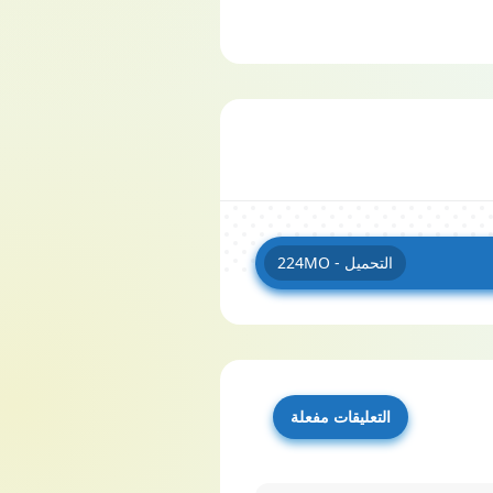
التحميل - 224MO
التعليقات مفعلة