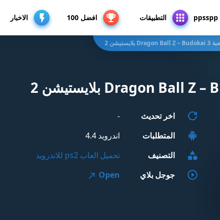
p
التطبيقات
افضل 100
الاخبار
Drag بلايستيشن 2
اخر تحديث
-
المتطلبات
اندرويد 4.4
التصنيف
تحميل العاب ps2 للاندرويد
جوجل بلاي
Open