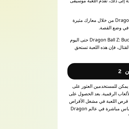
افة إلى ذلك، تقدم اللعبة موسيقى
تقدم لعبة Budokai 3 وضع القصة المثير الذي يسمح لك بمتابعة أحداث قصة Dragon Ball Z من خلال معارك مثيرة
م في وضع القصة.
بفضل تجربتها القتالية السلسة، والرسومات المذهلة، والصوت الملحمي، تظل لعبة Dragon Ball Z: Budokai 3 حتى اليوم
شق لألعاب القتال، فإن هذه اللعبة تستحق
از PlayStation 2 عملية بسيطة ومباشرة. يمكن للمستخدمين العثور على
لألعاب الرقمية. بعد الحصول على
لمستخدمين ثم إدخال قرص اللعبة في مشغل الأقراص
واتباع التعليمات الظاهرة على الشاشة لبدء التثبيت. بعد اكتمال عملية التثبيت، يمكن للمستخدمين الانغماس مباشرة في عالم Dragon