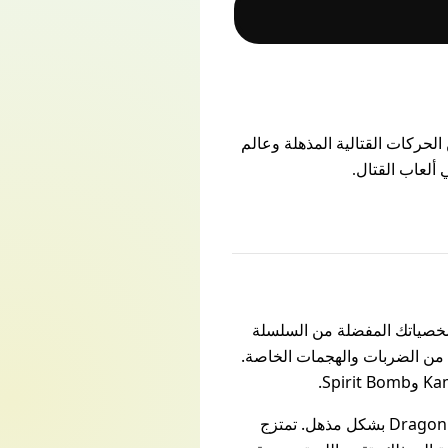
ث تمزج بين الحركات القتالية المذهلة وعالم
Dragon Ball ، حيث يمكنك اختيار شخصياتك المفضلة من السلسلة
 من الضربات والهجمات الخاصة.
تتميز Budokai 3 برسومات رائعة ومؤثرات بصرية مبهرة تجسد عالم Dragon Ball Z بشكل مذهل. تمتزج