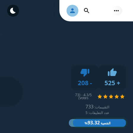
Authorization
Find
Dislike
208
-
525
+
4.3/5 - (73
Like
votes)
733
التقييمات:
عدد التعليقات: 5
93.32
الشعبية
%