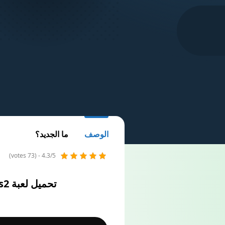
الوصف
ما الجديد؟
4.3/5 - (73 votes)
تحميل لعبة Dragon Ball Z – Budokai 3 ps2 للاندرويد بحجم صغير من ميديا فاير