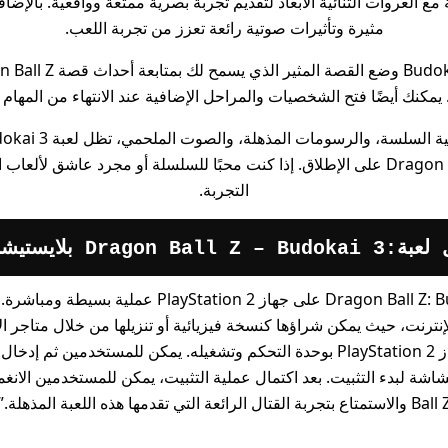
 مع العروات الثنائية الأبعاد لتقديم تجربة بصرية ممتعة وواقعية. بالإض
مثيرة وتأثيرات صوتية رائعة تعزز من تجربة اللعب.
يمكنك أيضًا فتح الشخصيات والمراحل الإضافية عند الانتهاء من المها
واحدة من أفضل ألعاب Dragon Ball Z على الإطلاق. إذا كنت محبًا للسلسلة أو مجرد عا
التجربة.
Dragon Ball Z – B بلايستيشن 2
تعد عملية تنزيل لعبة Dragon Ball Z: Budokai 3 على جه
الإنترنت، حيث يمكن شراؤها كنسخة فيزيائية أو تنزيلها من خلال متاجر ا
النسخة المطلوبة، يتم توصيل جهاز PlayStation 2 بوحدة التحكم وتشغيله. يمكن ل
B والاستمتاع بتجربة القتال الرائعة التي تقدمها هذه اللعبة المذهلة.”