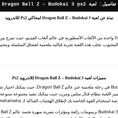
تفاصيل: لعبة Dragon Ball Z – Budokai 3 ps2
نبذة عن لعبة Dragon Ball Z – Budokai 3 لمحاكي Ps2 للاندرويد
تُعد لعبة Dragon Ball Z: Budokai 3 واحدة من الألعاب الأسطورية في عالم ألعاب الفيديو، حي
مميزات لعبه Dragon Ball Z – Budokai 3 للاندرويد Ps2
تأخذك Budokai 3 في رحلة ملحمية عبر عالم Z
ميز اللعبة بنظام قتال سلس ومرن، حيث يمكنك تنفيذ مجموعة متنوعة
تخدام القوة الخاصة بك لإطلاق الهجمات الفتاكة كـ Kamehameha وSpirit Bomb.