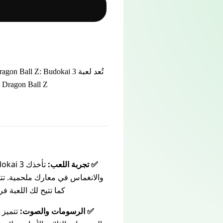
Dragon Ball Z المحبوب. تجلب هذه اللعبة تجربة قتالية ملحمية لعشاق السلسلة ومحبي ألعاب القتال.
✅ تجربة اللعب:
والانغماس في معارك ملحمية. تت
كما تتيح لك اللعبة فرصة اس
✅ الرسومات والصوت: