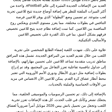
العديد من الإضافات الجديدة المثيرة إلى عالم eFootball. واحدة من
أكثر الميزات الملفتة للنظر هي إضافة أوضاع جديدة تتيح للاعبين تجربة
لعب متنوعة. تم تضمين وضع “البطولة” الذي يوفر للاعبين فرصة
التنافس في بطولات مختلفة، مما يعزز مستوى التحدي ويعكس روح
المنافسة بين اللاعبين. كما تمت إضافة نظام جديد يتيح للاعبين تخصيص
فرقهم بشكل أعمق، بما في ذلك القدرة على تخصيص اللاعبين
والأساليب التكتيكية.
علاوة على ذلك، شهدت اللعبة إضفاء الطابع الشخصي على تجربة
اللعب من خلال تقديم العديد من المرافق الجديدة. تشمل هذه المرافق
مناطق تدريب متقدمة تساعد اللاعبين على تحسين مهاراتهم، بالإضافة
إلى جداول تنافسية تفاعلية تعزز التفاعل بين المجتمع. وقد تم إدراج
بطولات إضافية مثل دوري الأبطال ودوري الأمم الأوروبية التي تعتبر
محط أنظار عشاق كرة القدم. يمكن للاعبين الآن الانغماس في مزيد
من الأوقات الحماسية والمليئة بالتحديات.
بالإضافة إلى ذلك، تم تحسين الرسوميات والموسيقى الخلفية، مما
يجعلك تشعر وكأنك في قلب الحدث. كل هذه الإضافات تعزز تجربة
اللعب وتجعل من تحميل باتش بيس 2026 موبايل أمراً ضرورياً لعشاق
كرة القدم إذ لا يقتصر الأمر على مجرد تقديم تحديثات، بل تسعى