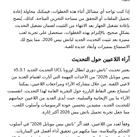
إذا كنت تواجه أي مشاكل أثناء هذه الخطوات، فيمكنك محاولة إعادة
تحميل الملفات أو التحقق من مساحة التخزين المتاحة. كذلك، يُنصح
بإعادة تشغيل الجهاز بعد الانتهاء من التثبيت لضمان تشغيل التحديث
بشكلٍ صحيح. بالإلتزام بهذه الخطوات، ستحصل على تجربة لعب
مميزة بعد تثبيت التحديث الجديد لباتش بيس 2026، مما يتيح لك
الاستمتاع بمميزات وأبعاد جديدة للعبة.
آراء اللاعبين حول التحديث
يعتبر تحديث “باتش دوري ابطال اوروبا UCL التحديث الجديد v5.3.1
بيس موبايل 2026” من الأحداث المهمة التي أثارت اهتمام العديد من
لاعبي اللعبة. من خلال مشاركة الآراء ومراجعات اللاعبين، يمكننا
استنتاج بعض النقاط البارزة حول التجربة العامة لهذا التحديث. انقسمت
الآراء ما بين الإيجابية والسلبية، حيث أبدى العديد من اللاعبين حماسهم
للتحديث الجديد، مشيدين بتحسين جودة الرسوميات وأسلوب اللعب،
مما جعل تجربة تحميل باتش بيس 2026 أكثر إثارة.
وفقاً لعدد من اللاعبين، فقد أثّر “باتش بيس موبايل 2026” في أسلوب
التحكم والسلاسة، مما مكنهم من تحقيق أداء أفضل في المباريات.