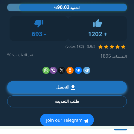
90.02
الشعبية
%
Dislike
693
-
1202
+
Like
3.9/5 - (182 votes)
عدد التعليقات: 50
1895
التقييمات:
التحميل
طلب التحديث
Join our Telegram