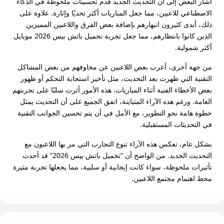
أشار البعض إلى أن التحديث الجديد قدم تحسينات ملحوظة في الذكاء
الاصطناعي للاعبين، مما جعل المباريات أكثر تحديًا وإثارة. علاوة على
ذلك، أبدى كثيرون انبهارهم بإضافة بعض الفرق واللاعبين المميزين
الذين كانوا بانتظارهم، مما جعل تجربة تحميل باتش بيس 2026 موبايل
أكثر شمولية.
من جهة أخرى، أعرب بعض اللاعبين عن مخاوفهم من بعض المشاكل
التقنية التي ظهرت بعد التحديث، مثل تأخير استجابة التحكم أو ظهور
بعض الأخطاء الفنية أثناء المباريات. هذه الأمور أثرت سلبًا على تجربتهم
العامة. ورغم هذه الآراء المتباينة، اتفق الجميع على أن التحديث يمثل
خطوة هامة نحو التطوير، مع الأمل في أن يتم تحسين الجوانب التقنية
في التحديثات المستقبلية.
بشكل عام، تعكس هذه الآراء تنوع التجارب التي مر بها اللاعبون مع
التحديث الجديد. من الواضح أن “تحميل باتش بيس 2026” قد أحدث
تأثيرات ملحوظة، سواء كانت إيجابية أو سلبية، مما يجعلها تجربة مثيرة
محط اهتمام مجتمع اللاعبين.