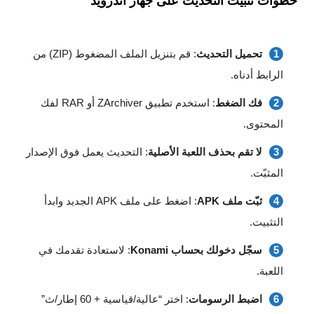
خطوات تثبيت التحديث على جهاز أندرويد
تحميل التحديث
: قم بتنزيل الملف المضغوط (ZIP) من
الرابط أدناه.
فك الضغط
: استخدم تطبيق ZArchiver أو RAR لفك
المحتوى.
لا تقم بحذف اللعبة الأصلية
: التحديث يعمل فوق الإصدار
المثبّت.
ثبّت ملف APK
: اضغط على ملف APK الجديد وابدأ
التثبيت.
سجّل دخولك بحساب Konami
: لاستعادة تقدمك في
اللعبة.
اضبط الرسومات
: اختر “عالية/قياسية + 60 إطار/ث”