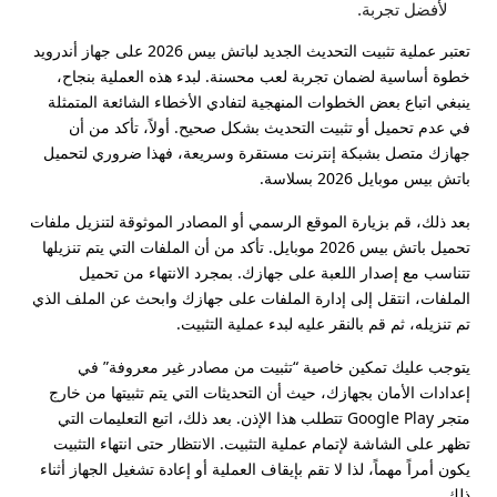
لأفضل تجربة.
تعتبر عملية تثبيت التحديث الجديد لباتش بيس 2026 على جهاز أندرويد
خطوة أساسية لضمان تجربة لعب محسنة. لبدء هذه العملية بنجاح،
ينبغي اتباع بعض الخطوات المنهجية لتفادي الأخطاء الشائعة المتمثلة
في عدم تحميل أو تثبيت التحديث بشكل صحيح. أولاً، تأكد من أن
جهازك متصل بشبكة إنترنت مستقرة وسريعة، فهذا ضروري لتحميل
باتش بيس موبايل 2026 بسلاسة.
بعد ذلك، قم بزيارة الموقع الرسمي أو المصادر الموثوقة لتنزيل ملفات
تحميل باتش بيس 2026 موبايل. تأكد من أن الملفات التي يتم تنزيلها
تتناسب مع إصدار اللعبة على جهازك. بمجرد الانتهاء من تحميل
الملفات، انتقل إلى إدارة الملفات على جهازك وابحث عن الملف الذي
تم تنزيله، ثم قم بالنقر عليه لبدء عملية التثبيت.
يتوجب عليك تمكين خاصية “تثبيت من مصادر غير معروفة” في
إعدادات الأمان بجهازك، حيث أن التحديثات التي يتم تثبيتها من خارج
متجر Google Play تتطلب هذا الإذن. بعد ذلك، اتبع التعليمات التي
تظهر على الشاشة لإتمام عملية التثبيت. الانتظار حتى انتهاء التثبيت
يكون أمراً مهماً، لذا لا تقم بإيقاف العملية أو إعادة تشغيل الجهاز أثناء
ذلك.